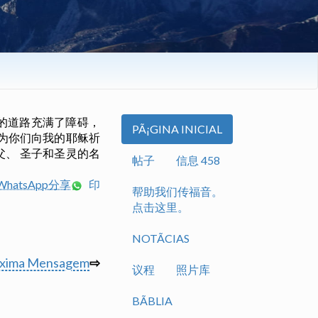
洁的道路充满了障碍，
PÃ¡GINA INICIAL
将为你们向我的耶稣祈
父、 圣子和圣灵的名
帖子
信息 458
hatsApp分享
印
帮助我们传福音。
点击这里。
NOTÃ­CIAS
óxima Mensagem
⇨
议程
照片库
BÃ­BLIA