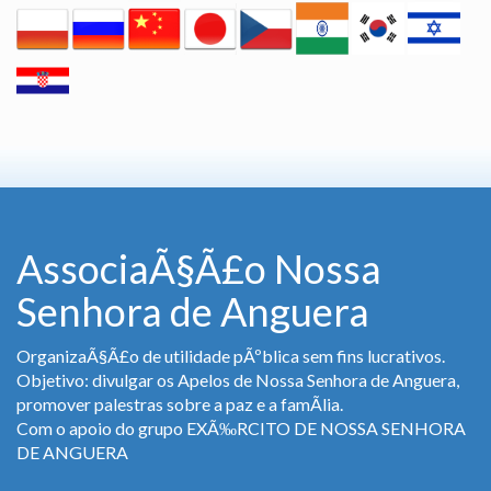
AssociaÃ§Ã£o Nossa
Senhora de Anguera
OrganizaÃ§Ã£o de utilidade pÃºblica sem fins lucrativos.
Objetivo: divulgar os Apelos de Nossa Senhora de Anguera,
promover palestras sobre a paz e a famÃ­lia.
Com o apoio do grupo EXÃ‰RCITO DE NOSSA SENHORA
DE ANGUERA