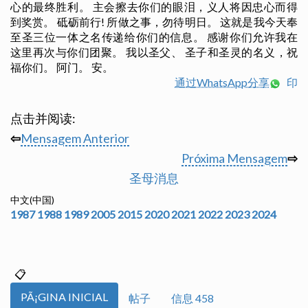
心的最终胜利。 主会擦去你们的眼泪，义人将因忠心而得
到奖赏。 砥砺前行! 所做之事，勿待明日。 这就是我今天奉
至圣三位一体之名传递给你们的信息。 感谢你们允许我在
这里再次与你们团聚。 我以圣父、 圣子和圣灵的名义，祝
福你们。 阿门。 安。
通过WhatsApp分享
印
点击并阅读:
⇦
Mensagem Anterior
Próxima Mensagem
⇨
圣母消息
中文(中国)
1987
1988
1989
2005
2015
2020
2021
2022
2023
2024
PÃ¡GINA INICIAL
帖子
信息 458