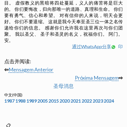
目。 虚假教义的黑暗将四处蔓延，义人的痛苦将是巨大
的。 你们要悔改，归向那唯一的道路、真理和生命。 你们
要有勇气、信心和希望。 对有信仰的人来说，明天会更
好。 你们不要退缩。 这就是我今天奉至圣三位一体之名传
递给你们的信息。 感谢你们允许我在这里再次与你们团
聚。 我以圣父、 圣子和圣灵的名义，祝福你们。 阿门。
安。
通过WhatsApp分享
印
点击并阅读:
⇦
Mensagem Anterior
Próxima Mensagem
⇨
圣母消息
中文(中国)
1987
1988
1989
2005
2015
2020
2021
2022
2023
2024