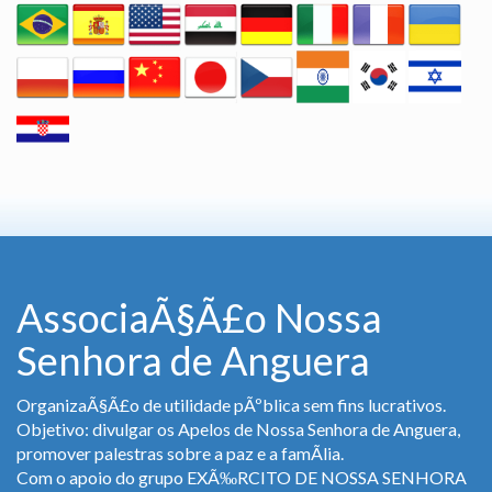
AssociaÃ§Ã£o Nossa
Senhora de Anguera
OrganizaÃ§Ã£o de utilidade pÃºblica sem fins lucrativos.
Objetivo: divulgar os Apelos de Nossa Senhora de Anguera,
promover palestras sobre a paz e a famÃ­lia.
Com o apoio do grupo EXÃ‰RCITO DE NOSSA SENHORA