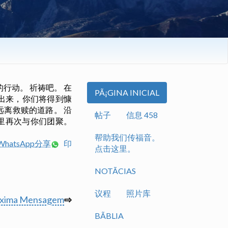
行动。 祈祷吧。 在
PÃ¡GINA INICIAL
献出来，你们将得到慷
远离救赎的道路。 沿
帖子
信息 458
里再次与你们团聚。
帮助我们传福音。
hatsApp分享
印
点击这里。
NOTÃ­CIAS
议程
照片库
óxima Mensagem
⇨
BÃ­BLIA