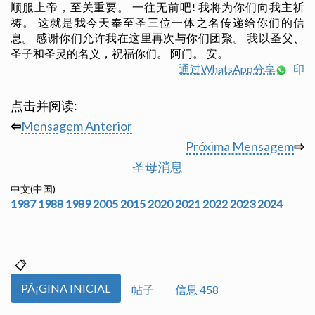
顺服上帝，至关重要。 一往无前吧! 我将为你们向我主祈
祷。 这就是我今天奉至圣三位一体之名传递给你们的信
息。 感谢你们允许我在这里再次与你们团聚。 我以圣父、
圣子和圣灵的名义，祝福你们。 阿门。 安。
通过WhatsApp分享
印
点击并阅读:
⇦
Mensagem Anterior
Próxima Mensagem
⇨
圣母消息
中文(中国)
1987
1988
1989
2005
2015
2020
2021
2022
2023
2024
PÃ¡GINA INICIAL
帖子
信息 458