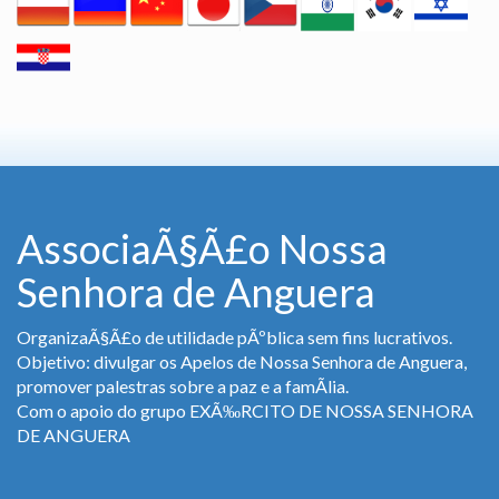
AssociaÃ§Ã£o Nossa
Senhora de Anguera
OrganizaÃ§Ã£o de utilidade pÃºblica sem fins lucrativos.
Objetivo: divulgar os Apelos de Nossa Senhora de Anguera,
promover palestras sobre a paz e a famÃ­lia.
Com o apoio do grupo EXÃ‰RCITO DE NOSSA SENHORA
DE ANGUERA