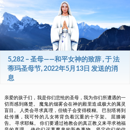
5,282 – 圣母——和平女神的致辞 , 于 法
蒂玛圣母节, 2022年5月13日 发送的消
息
亲爱的孩子们，我是你们悲怆的圣母，我为你们所遭遇的一
切而感到痛楚。 魔鬼的烟雾会在神的殿里造成极大的属灵
盲目。 人类会寻求真理，但镜子会变得模糊。 巴别塔将到
处传播，我可怜的儿女将背负着沉重的十字架。 屈膝祷
告。 寻求耶稣。 你们要通过祂教会的真正教义来寻求祂福
音的真理。 使你们远离魔鬼的新奇事物，坚定你们的信