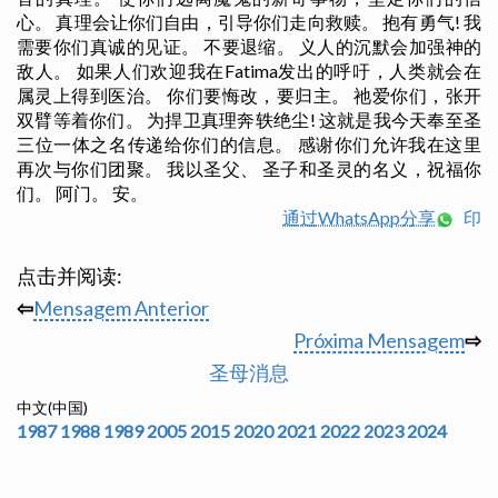
心。 真理会让你们自由，引导你们走向救赎。 抱有勇气! 我
需要你们真诚的见证。 不要退缩。 义人的沉默会加强神的
敌人。 如果人们欢迎我在Fatima发出的呼吁，人类就会在
属灵上得到医治。 你们要悔改，要归主。 祂爱你们，张开
双臂等着你们。 为捍卫真理奔轶绝尘! 这就是我今天奉至圣
三位一体之名传递给你们的信息。 感谢你们允许我在这里
再次与你们团聚。 我以圣父、 圣子和圣灵的名义，祝福你
们。 阿门。 安。
通过WhatsApp分享
印
点击并阅读:
⇦
Mensagem Anterior
Próxima Mensagem
⇨
圣母消息
中文(中国)
1987
1988
1989
2005
2015
2020
2021
2022
2023
2024