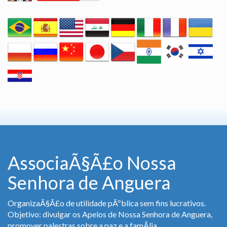
AssociaÃ§Ã£o Nossa
Senhora de Anguera
OrganizaÃ§Ã£o de utilidade pÃºblica sem fins lucrativos.
Objetivo: divulgar os Apelos de Nossa Senhora de Anguera,
promover palestras sobre a paz e a famÃ­lia.