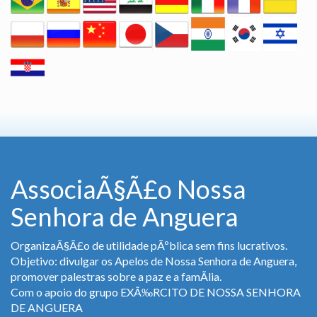
AssociaÃ§Ã£o Nossa
Senhora de Anguera
OrganizaÃ§Ã£o de utilidade pÃºblica sem fins lucrativos.
Objetivo: divulgar os Apelos de Nossa Senhora de Anguera,
promover palestras sobre a paz e a famÃ­lia.
Com o apoio do grupo EXÃ‰RCITO DE NOSSA SENHORA
DE ANGUERA