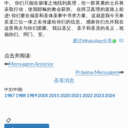
中。 你们只能在僻壤之地找到真理，但一群英勇的士兵将
采取行动，使我耶稣的教会获胜。 在捍卫真理的道路上前
进! 你们要在福音和圣体圣事中寻求力量。 这就是我今天奉
至圣三位一体之名传递给你们的信息。 感谢你们允许我在
这里再次与你们团聚。 我以圣父、 圣子和圣灵的名义，祝
福你们。 阿门。 安。
通过WhatsApp分享
印
点击并阅读:
⇦
Mensagem Anterior
Próxima Mensagem
⇨
圣母消息
中文(中国)
1987
1988
1989
2005
2015
2020
2021
2022
2023
2024