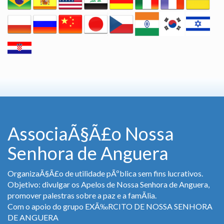
AssociaÃ§Ã£o Nossa
Senhora de Anguera
OrganizaÃ§Ã£o de utilidade pÃºblica sem fins lucrativos.
Objetivo: divulgar os Apelos de Nossa Senhora de Anguera,
promover palestras sobre a paz e a famÃ­lia.
Com o apoio do grupo EXÃ‰RCITO DE NOSSA SENHORA
DE ANGUERA