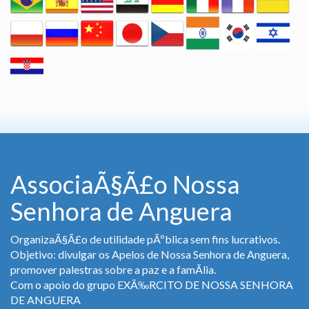
AssociaÃ§Ã£o Nossa
Senhora de Anguera
OrganizaÃ§Ã£o de utilidade pÃºblica sem fins lucrativos.
Objetivo: divulgar os Apelos de Nossa Senhora de Anguera,
promover palestras sobre a paz e a famÃ­lia.
Com o apoio do grupo EXÃ‰RCITO DE NOSSA SENHORA
DE ANGUERA