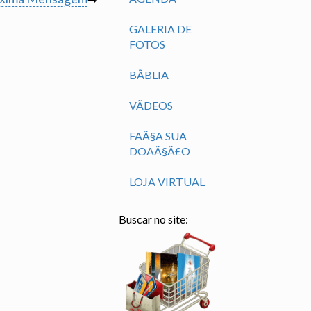
GALERIA DE
FOTOS
BÃ­BLIA
VÃ­DEOS
FAÃ§A SUA
DOAÃ§Ã£O
LOJA VIRTUAL
Buscar no site: