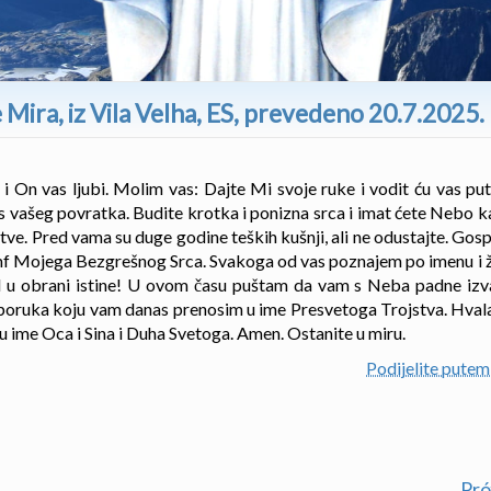
 Mira, iz Vila Velha, ES, prevedeno 20.7.2025.
 On vas ljubi. Molim vas: Dajte Mi svoje ruke i vodit ću vas put
 vašeg povratka. Budite krotka i ponizna srca i imat ćete Nebo k
itve. Pred vama su duge godine teških kušnji, ali ne odustajte. Gos
jumf Mojega Bezgrešnog Srca. Svakoga od vas poznajem po imenu i 
 u obrani istine! U ovom času puštam da vam s Neba padne izva
poruka koju vam danas prenosim u ime Presvetoga Trojstva. Hvala
 ime Oca i Sina i Duha Svetoga. Amen. Ostanite u miru.
Podijelite put
Pr