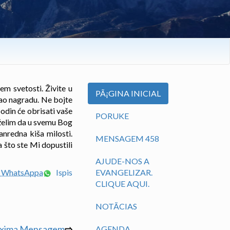
em svetosti. Živite u
PÃ¡GINA INICIAL
ao nagradu. Ne bojte
podin će obrisati vaše
PORUKE
želim da u svemu Bog
nredna kiša milosti.
MENSAGEM 458
 što ste Mi dopustili
AJUDE-NOS A
em WhatsAppa
Ispis
EVANGELIZAR.
CLIQUE AQUI.
NOTÃ­CIAS
óxima Mensagem
⇨
AGENDA