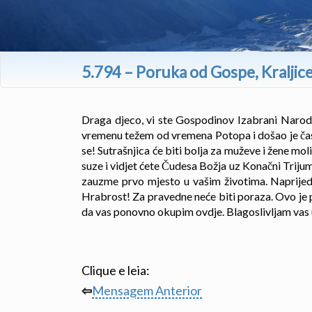
5.794 – Poruka od Gospe, Kraljice
Draga djeco, vi ste Gospodinov Izabrani Narod i
vremenu težem od vremena Potopa i došao je čas
se! Sutrašnjica će biti bolja za muževe i žene mol
suze i vidjet ćete Čudesa Božja uz Konačni Tri
zauzme prvo mjesto u vašim životima. Naprijed
Hrabrost! Za pravedne neće biti poraza. Ovo je 
da vas ponovno okupim ovdje. Blagoslivljam vas u
Clique e leia:
⇦
Mensagem Anterior