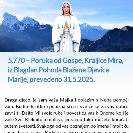
5.770 – Poruka od Gospe, Kraljice Mira,
iz Blagdan Pohoda Blažene Djevice
Marije, prevedeno 31.5.2025.
Draga djeco, ja sam vaša Majka i dolazim s Neba pomoći
vam. Budite krotka i ponizna srca i sve će se za vas dobro
završiti. Dajte Mi svoje ruke i povest ću vas k Onome koji je
vaše Sve. Kleknite u molitvi, jer samo tako možete koračati
putem svetosti. Svakoga od vas poznajem po imenu i molit ću
svoga Isusa za vas. Radujte se, jer su vaša imena već upisana