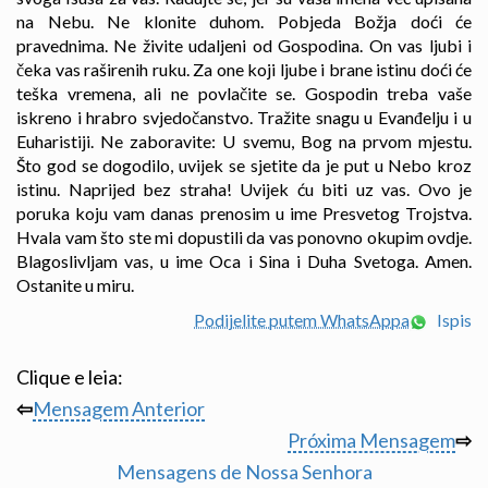
na Nebu. Ne klonite duhom. Pobjeda Božja doći će
pravednima. Ne živite udaljeni od Gospodina. On vas ljubi i
čeka vas raširenih ruku. Za one koji ljube i brane istinu doći će
teška vremena, ali ne povlačite se. Gospodin treba vaše
iskreno i hrabro svjedočanstvo. Tražite snagu u Evanđelju i u
Euharistiji. Ne zaboravite: U svemu, Bog na prvom mjestu.
Što god se dogodilo, uvijek se sjetite da je put u Nebo kroz
istinu. Naprijed bez straha! Uvijek ću biti uz vas. Ovo je
poruka koju vam danas prenosim u ime Presvetog Trojstva.
Hvala vam što ste mi dopustili da vas ponovno okupim ovdje.
Blagoslivljam vas, u ime Oca i Sina i Duha Svetoga. Amen.
Ostanite u miru.
Podijelite putem WhatsAppa
Ispis
Clique e leia:
⇦
Mensagem Anterior
Próxima Mensagem
⇨
Mensagens de Nossa Senhora