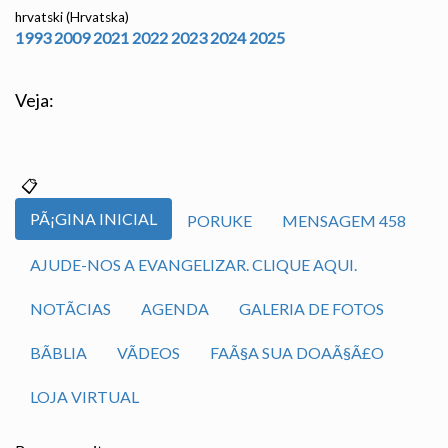
hrvatski (Hrvatska)
1993
2009
2021
2022
2023
2024
2025
Veja:
PÃ¡GINA INICIAL
PORUKE
MENSAGEM 458
AJUDE-NOS A EVANGELIZAR. CLIQUE AQUI.
NOTÃ­CIAS
AGENDA
GALERIA DE FOTOS
BÃ­BLIA
VÃ­DEOS
FAÃ§A SUA DOAÃ§Ã£O
LOJA VIRTUAL