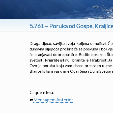
5.761 – Poruka od Gospe, Kraljic
Draga djeco, savijte svoja koljena u molitvi. Čo
duhovna sljepoća proširit će se posvuda i bol vj
će i ranjavati dobre pastire. Budite oprezni! Št
svetosti. Prigrlite istinu i branite je. Hrabrost! 
Ovo je poruka koju vam danas prenosim u ime P
Blagoslivljam vas u ime Oca i Sina i Duha Svetoga
Clique e leia:
⇦
Mensagem Anterior