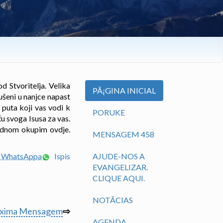
d Stvoritelja. Velika
PÃ¡GINA INICIAL
ušeni u nanjce napast
 puta koji vas vodi k
PORUKE
ću svoga Isusa za vas.
jednom okupim ovdje.
MENSAGEM 458
em WhatsAppa
Ispis
AJUDE-NOS A
EVANGELIZAR.
CLIQUE AQUI.
NOTÃ­CIAS
óxima Mensagem
⇨
AGENDA