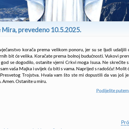
e Mira, prevedeno 10.5.2025.
vječanstvo korača prema velikom ponoru, jer su se ljudi udaljili o
ernih bit će velika. Koračate prema bolnoj budućnosti. Vukovi prer
o god se dogodilo, ostanite vjerni Crkvi moga Isusa. Ne skrećite s
Ja sam vaša Majka i uvijek ću biti s vama. Naprijed s radošću! Molit 
resvetog Trojstva. Hvala vam što ste mi dopustili da vas još 
. Amen. Ostanite u miru.
Podijelite put
Pr