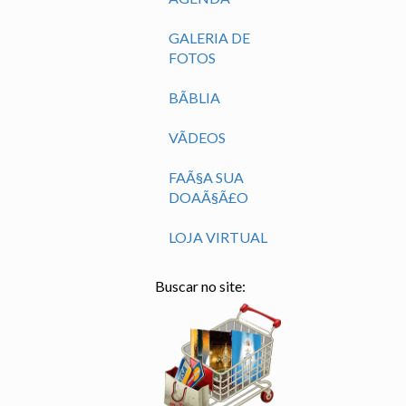
GALERIA DE
FOTOS
BÃ­BLIA
VÃ­DEOS
FAÃ§A SUA
DOAÃ§Ã£O
LOJA VIRTUAL
Buscar no site: