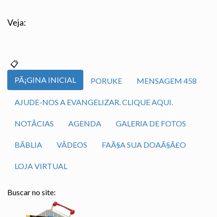
Veja:
PÃ¡GINA INICIAL
PORUKE
MENSAGEM 458
AJUDE-NOS A EVANGELIZAR. CLIQUE AQUI.
NOTÃ­CIAS
AGENDA
GALERIA DE FOTOS
BÃ­BLIA
VÃ­DEOS
FAÃ§A SUA DOAÃ§Ã£O
LOJA VIRTUAL
Buscar no site: