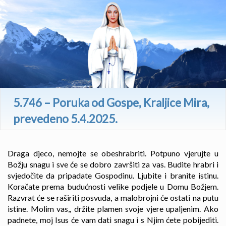
5.746 – Poruka od Gospe, Kraljice Mira,
prevedeno 5.4.2025.
Draga djeco, nemojte se obeshrabriti. Potpuno vjerujte u
Božju snagu i sve će se dobro završiti za vas. Budite hrabri i
svjedočite da pripadate Gospodinu. Ljubite i branite istinu.
Koračate prema budućnosti velike podjele u Domu Božjem.
Razvrat će se raširiti posvuda, a malobrojni će ostati na putu
istine. Molim vas,, držite plamen svoje vjere upaljenim. Ako
padnete, moj Isus će vam dati snagu i s Njim ćete pobijediti.