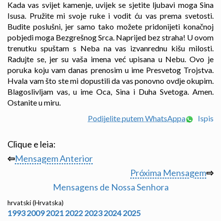
Kada vas svijet kamenje, uvijek se sjetite ljubavi moga Sina
Isusa. Pružite mi svoje ruke i vodit ću vas prema svetosti.
Budite poslušni, jer samo tako možete pridonijeti konačnoj
pobjedi moga Bezgrešnog Srca. Naprijed bez straha! U ovom
trenutku spuštam s Neba na vas izvanrednu kišu milosti.
Radujte se, jer su vaša imena već upisana u Nebu. Ovo je
poruka koju vam danas prenosim u ime Presvetog Trojstva.
Hvala vam što ste mi dopustili da vas ponovno ovdje okupim.
Blagoslivljam vas, u ime Oca, Sina i Duha Svetoga. Amen.
Ostanite u miru.
Podijelite putem WhatsAppa
Ispis
Clique e leia:
⇦
Mensagem Anterior
Próxima Mensagem
⇨
Mensagens de Nossa Senhora
hrvatski (Hrvatska)
1993
2009
2021
2022
2023
2024
2025