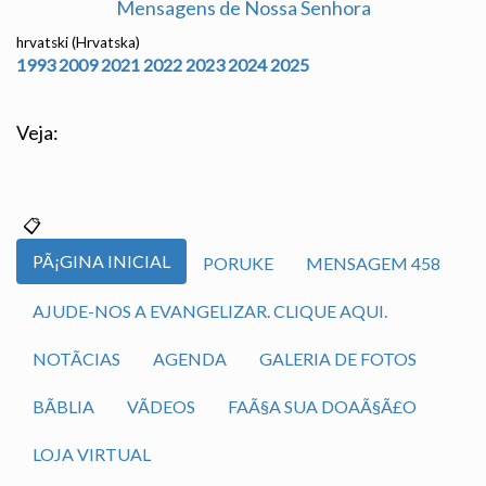
Mensagens de Nossa Senhora
hrvatski (Hrvatska)
1993
2009
2021
2022
2023
2024
2025
Veja:
PÃ¡GINA INICIAL
PORUKE
MENSAGEM 458
AJUDE-NOS A EVANGELIZAR. CLIQUE AQUI.
NOTÃ­CIAS
AGENDA
GALERIA DE FOTOS
BÃ­BLIA
VÃ­DEOS
FAÃ§A SUA DOAÃ§Ã£O
LOJA VIRTUAL