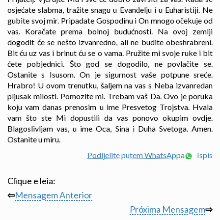
osjećate slabma, tražite snagu u Evanđelju i u Euharistiji. Ne
gubite svoj mir. Pripadate Gospodinu i On mnogo očekuje od
vas. Koračate prema bolnoj budućnosti. Na ovoj zemlji
dogodit će se nešto izvanredno, ali ne budite obeshrabreni.
Bit ću uz vas i brinut ću se o vama. Pružite mi svoje ruke i bit
ćete pobjednici. Što god se dogodilo, ne povlačite se.
Ostanite s Isusom. On je sigurnost vaše potpune sreće.
Hrabro! U ovom trenutku, šaljem na vas s Neba izvanredan
pljusak milosti. Pomozite mi. Trebam vaš Da. Ovo je poruka
koju vam danas prenosim u ime Presvetog Trojstva. Hvala
vam što ste Mi dopustili da vas ponovo okupim ovdje.
Blagoslivljam vas, u ime Oca, Sina i Duha Svetoga. Amen.
Ostanite u miru.
Podijelite putem WhatsAppa
Ispis
Clique e leia:
⇦
Mensagem Anterior
Próxima Mensagem
⇨