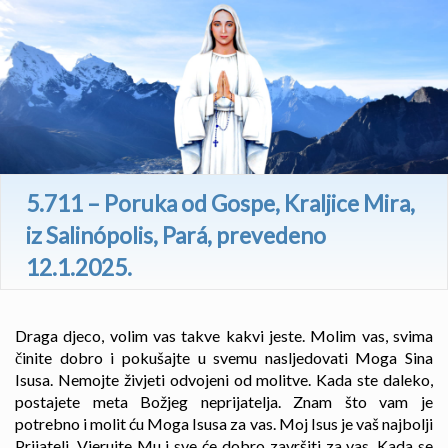
5.711 – Poruka od Gospe, Kraljice Mira,
iz Salinópolis, Pará, prevedeno
12.1.2025.
Draga djeco, volim vas takve kakvi jeste. Molim vas, svima
činite dobro i pokušajte u svemu nasljedovati Moga Sina
Isusa. Nemojte živjeti odvojeni od molitve. Kada ste daleko,
postajete meta Božjeg neprijatelja. Znam što vam je
potrebno i molit ću Moga Isusa za vas. Moj Isus je vaš najbolji
Prijatelj. Vjerujte Mu i sve će dobro završiti za vas. Kada se