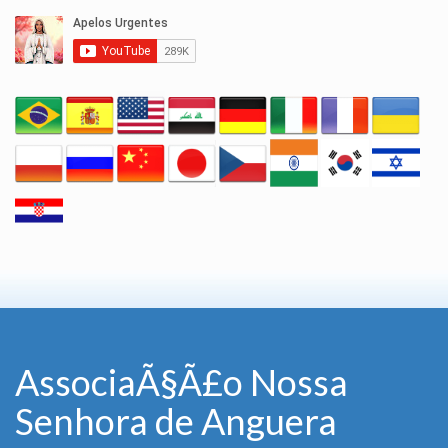
AssociaÃ§Ã£o Nossa
Senhora de Anguera