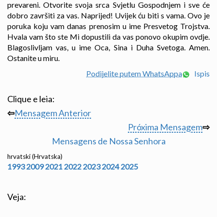
prevareni. Otvorite svoja srca Svjetlu Gospodnjem i sve će
dobro završiti za vas. Naprijed! Uvijek ću biti s vama. Ovo je
poruka koju vam danas prenosim u ime Presvetog Trojstva.
Hvala vam što ste Mi dopustili da vas ponovo okupim ovdje.
Blagoslivljam vas, u ime Oca, Sina i Duha Svetoga. Amen.
Ostanite u miru.
Podijelite putem WhatsAppa
Ispis
Clique e leia:
⇦
Mensagem Anterior
Próxima Mensagem
⇨
Mensagens de Nossa Senhora
hrvatski (Hrvatska)
1993
2009
2021
2022
2023
2024
2025
Veja: