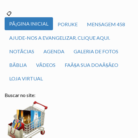
PÃ¡GINA INICIAL
PORUKE
MENSAGEM 458
AJUDE-NOS A EVANGELIZAR. CLIQUE AQUI.
NOTÃ­CIAS
AGENDA
GALERIA DE FOTOS
BÃ­BLIA
VÃ­DEOS
FAÃ§A SUA DOAÃ§Ã£O
LOJA VIRTUAL
Buscar no site: