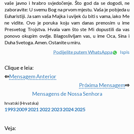
vaše javno i hrabro svjedočenje. Što god da se dogodi, ne
zaboravite: U svemu Bog na prvom mjestu. Vaša je pobjeda u
Euharistiji. Ja sam vaša Majka i uvijek ću biti s vama, iako Me
ne vidite. Ovo je poruka koju vam danas prenosim u ime
Presvetog Trojstva. Hvala vam što ste Mi dopustili da vas
ponovo okupim ovdje. Blagoslivljam vas, u ime Oca, Sina i
Duha Svetoga. Amen. Ostanite u miru.
Podijelite putem WhatsAppa
Ispis
Clique e leia:
⇦
Mensagem Anterior
Próxima Mensagem
⇨
Mensagens de Nossa Senhora
hrvatski (Hrvatska)
1993
2009
2021
2022
2023
2024
2025
Veja: