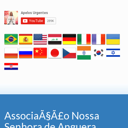
AssociaÃ§Ã£o Nossa
Senhora de Anguera