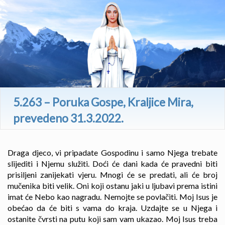
5.263 – Poruka Gospe, Kraljice Mira,
prevedeno 31.3.2022.
Draga djeco, vi pripadate Gospodinu i samo Njega trebate
slijediti i Njemu služiti. Doći će dani kada će pravedni biti
prisiljeni zanijekati vjeru. Mnogi će se predati, ali će broj
mučenika biti velik. Oni koji ostanu jaki u ljubavi prema istini
imat će Nebo kao nagradu. Nemojte se povlačiti. Moj Isus je
obećao da će biti s vama do kraja. Uzdajte se u Njega i
ostanite čvrsti na putu koji sam vam ukazao. Moj Isus treba