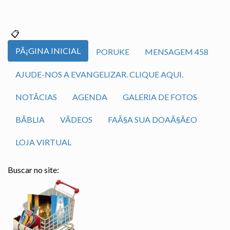
PÃ¡GINA INICIAL
PORUKE
MENSAGEM 458
AJUDE-NOS A EVANGELIZAR. CLIQUE AQUI.
NOTÃ­CIAS
AGENDA
GALERIA DE FOTOS
BÃ­BLIA
VÃ­DEOS
FAÃ§A SUA DOAÃ§Ã£O
LOJA VIRTUAL
Buscar no site: