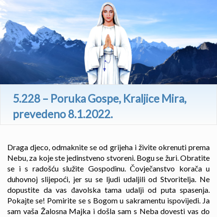
5.228 – Poruka Gospe, Kraljice Mira,
prevedeno 8.1.2022.
Draga djeco, odmaknite se od grijeha i živite okrenuti prema
Nebu, za koje ste jedinstveno stvoreni. Bogu se žuri. Obratite
se i s radošću služite Gospodinu. Čovječanstvo korača u
duhovnoj slijepoći, jer su se ljudi udaljili od Stvoritelja. Ne
dopustite da vas đavolska tama udalji od puta spasenja.
Pokajte se! Pomirite se s Bogom u sakramentu ispovijedi. Ja
sam vaša Žalosna Majka i došla sam s Neba dovesti vas do