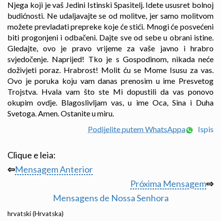
Njega koji je vaš Jedini Istinski Spasitelj. Idete ususret bolnoj
budićnosti. Ne udaljavajte se od molitve, jer samo molitvom
možete prevladati prepreke koje će stići. Mnogi će posvećeni
biti progonjeni i odbačeni. Dajte sve od sebe u obrani istine.
Gledajte, ovo je pravo vrijeme za vaše javno i hrabro
svjedočenje. Naprijed! Tko je s Gospodinom, nikada neće
doživjeti poraz. Hrabrost! Molit ću se Mome Isusu za vas.
Ovo je poruka koju vam danas prenosim u ime Presvetog
Trojstva. Hvala vam što ste Mi dopustili da vas ponovo
okupim ovdje. Blagoslivljam vas, u ime Oca, Sina i Duha
Svetoga. Amen. Ostanite u miru.
Podijelite putem WhatsAppa
Ispis
Clique e leia:
⇦
Mensagem Anterior
Próxima Mensagem
⇨
Mensagens de Nossa Senhora
hrvatski (Hrvatska)