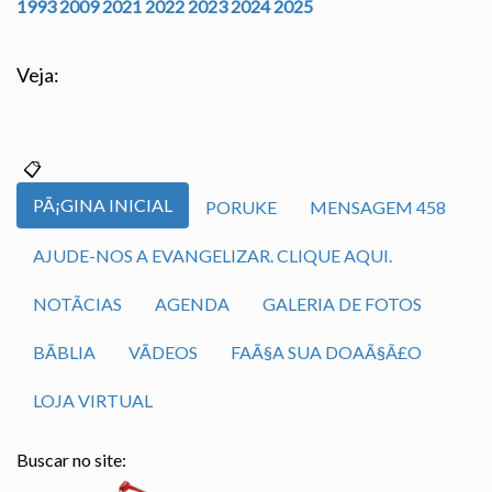
1993
2009
2021
2022
2023
2024
2025
Veja:
PÃ¡GINA INICIAL
PORUKE
MENSAGEM 458
AJUDE-NOS A EVANGELIZAR. CLIQUE AQUI.
NOTÃ­CIAS
AGENDA
GALERIA DE FOTOS
BÃ­BLIA
VÃ­DEOS
FAÃ§A SUA DOAÃ§Ã£O
LOJA VIRTUAL
Buscar no site: