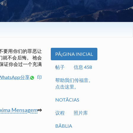
 不要用你们的罪恶让
PÃ¡GINA INICIAL
们就不会后悔。 祂会
我保证你会过一个充满
帖子
信息 458
hatsApp分享
印
帮助我们传福音。
点击这里。
NOTÃ­CIAS
óxima Mensagem
⇨
议程
照片库
BÃ­BLIA