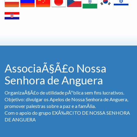
AssociaÃ§Ã£o Nossa
Senhora de Anguera
OrganizaÃ§Ã£o de utilidade pÃºblica sem fins lucrativos.
Objetivo: divulgar os Apelos de Nossa Senhora de Anguera,
promover palestras sobre a paz e a famÃ­lia.
Com o apoio do grupo EXÃ‰RCITO DE NOSSA SENHORA
DE ANGUERA