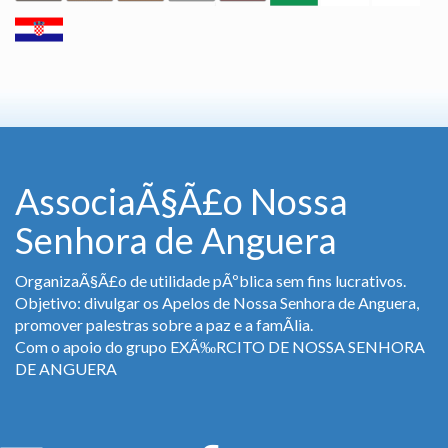
AssociaÃ§Ã£o Nossa
Senhora de Anguera
OrganizaÃ§Ã£o de utilidade pÃºblica sem fins lucrativos.
Objetivo: divulgar os Apelos de Nossa Senhora de Anguera,
promover palestras sobre a paz e a famÃ­lia.
Com o apoio do grupo EXÃ‰RCITO DE NOSSA SENHORA
DE ANGUERA