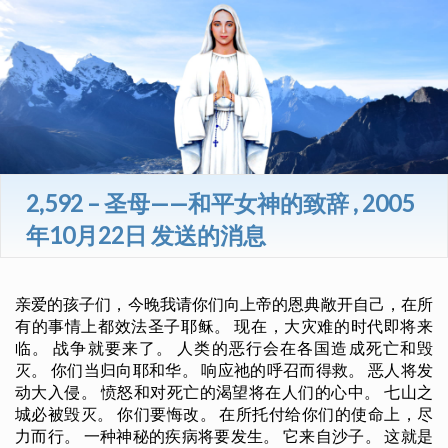
2,592 – 圣母——和平女神的致辞 , 2005
年10月22日 发送的消息
亲爱的孩子们，今晚我请你们向上帝的恩典敞开自己，在所
有的事情上都效法圣子耶稣。 现在，大灾难的时代即将来
临。 战争就要来了。 人类的恶行会在各国造成死亡和毁
灭。 你们当归向耶和华。 响应祂的呼召而得救。 恶人将发
动大入侵。 愤怒和对死亡的渴望将在人们的心中。 七山之
城必被毁灭。 你们要悔改。 在所托付给你们的使命上，尽
力而行。 一种神秘的疾病将要发生。 它来自沙子。 这就是